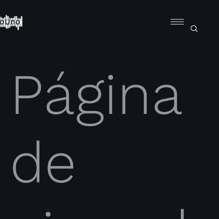
Página
de